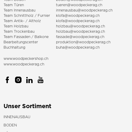
Team Türen
tueren@woodpeckerag.ch
Team Innenausbau
innenausbau@woodpeckerag.ch
Team Schnittholz / Furnier
klofa@woodpeckerag.ch
Team Antik- / Altholz
klofa@woodpeckerag.ch
Team Holzbau
holzbau@woodpeckerag.ch
Team Trockenbau
holzbau@woodpeckerag.ch
Team
Fassaden
/
Balkone
fassade@woodpeckerag.ch
Bearbeitungscenter
produktion@woodpeckerag.ch
Buchhaltung
buha@woodpeckerag.ch
www.woodpeckershop.ch
www.woodpeckerag.ch
Unser Sortiment
INNENAUSBAU
BODEN