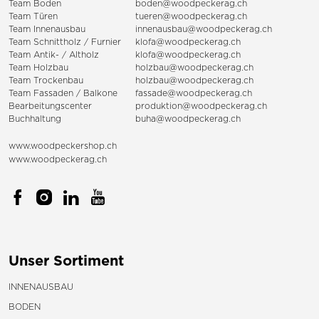
Team Boden
boden@woodpeckerag.ch
Team Türen
tueren@woodpeckerag.ch
Team Innenausbau
innenausbau@woodpeckerag.ch
Team Schnittholz / Furnier
klofa@woodpeckerag.ch
Team Antik- / Altholz
klofa@woodpeckerag.ch
Team Holzbau
holzbau@woodpeckerag.ch
Team Trockenbau
holzbau@woodpeckerag.ch
Team
Fassaden
/
Balkone
fassade@woodpeckerag.ch
Bearbeitungscenter
produktion@woodpeckerag.ch
Buchhaltung
buha@woodpeckerag.ch
www.woodpeckershop.ch
www.woodpeckerag.ch
Unser Sortiment
INNENAUSBAU
BODEN