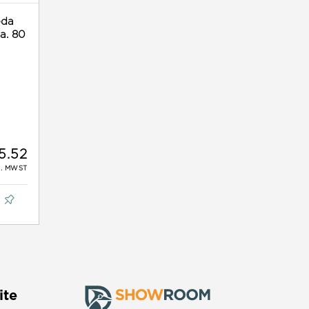
bda
a. 80
5.52
L. MWST
ite