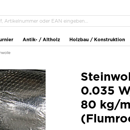
urnier
Antik- / Altholz
Holzbau / Konstruktion
nwolle
Steinwo
0.035 W
80 kg/m
(Flumro