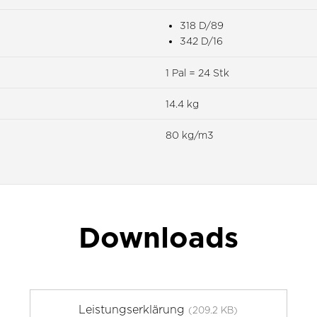
318 D/89
342 D/16
1 Pal = 24 Stk
14.4 kg
80 kg/m3
Downloads
Leistungserklärung
(209.2 KB)