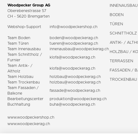
Woodpecker Group AG
INNENAUSBAU
Oberebenestrasse 57
BODEN
CH - 5620 Bremgarten
TÜREN
Webshop-Support
info@woodpeckershop.ch
SCHNITTHOLZ 
Team Boden
boden@woodpeckerag.ch
ANTIK- / ALTH
Team Türen
tueren@woodpeckerag.ch
Team Innenausbau
innenausbau@woodpeckerag.ch
HOLZBAU / K
Team Schnittholz /
klofa@woodpeckerag.ch
Furnier
TERRASSEN
Team Antik- /
klofa@woodpeckerag.ch
FASSADEN / 
Altholz
Team Holzbau
holzbau@woodpeckerag.ch
TROCKENBAU
Team Trockenbau
holzbau@woodpeckerag.ch
Team
Fassaden
/
fassade@woodpeckerag.ch
Balkone
Bearbeitungscenter
produktion@woodpeckerag.ch
Buchhaltung
buha@woodpeckerag.ch
www.woodpeckershop.ch
www.woodpeckerag.ch