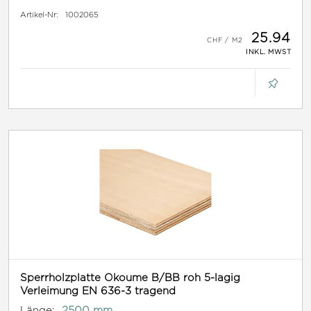
Artikel-Nr:
1002065
25.94
INKL. MWST
Sperrholzplatte Okoume B/BB roh 5-lagig
Verleimung EN 636-3 tragend
Länge:
2500 mm