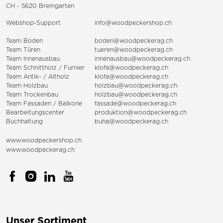
CH - 5620 Bremgarten
Webshop-Support
info@woodpeckershop.ch
Team Boden
boden@woodpeckerag.ch
Team Türen
tueren@woodpeckerag.ch
Team Innenausbau
innenausbau@woodpeckerag.ch
Team Schnittholz / Furnier
klofa@woodpeckerag.ch
Team Antik- / Altholz
klofa@woodpeckerag.ch
Team Holzbau
holzbau@woodpeckerag.ch
Team Trockenbau
holzbau@woodpeckerag.ch
Team
Fassaden
/
Balkone
fassade@woodpeckerag.ch
Bearbeitungscenter
produktion@woodpeckerag.ch
Buchhaltung
buha@woodpeckerag.ch
www.woodpeckershop.ch
www.woodpeckerag.ch
Unser Sortiment