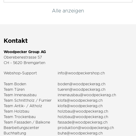
Alle anzeigen
Kontakt
Woodpecker Group AG
Oberebenestrasse 57
CH - 5620 Bremgarten
Webshop-Support
info@woodpeckershop.ch
Team Boden
boden@woodpeckerag.ch
Team Türen
tueren@woodpeckerag.ch
Team Innenausbau
innenausbau@woodpeckerag.ch
Team Schnittholz / Furnier
klofa@woodpeckerag.ch
Team Antik- / Altholz
klofa@woodpeckerag.ch
Team Holzbau
holzbau@woodpeckerag.ch
Team Trockenbau
holzbau@woodpeckerag.ch
Team
Fassaden
/
Balkone
fassade@woodpeckerag.ch
Bearbeitungscenter
produktion@woodpeckerag.ch
Buchhaltung
buha@woodpeckerag.ch