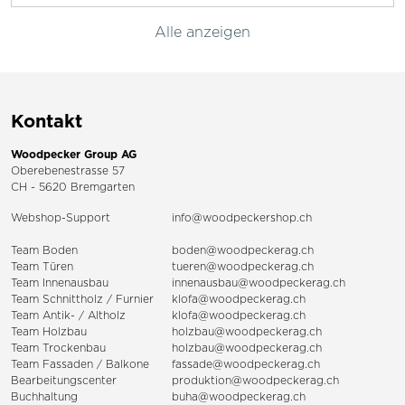
Alle anzeigen
Kontakt
Woodpecker Group AG
Oberebenestrasse 57
CH - 5620 Bremgarten
Webshop-Support
info@woodpeckershop.ch
Team Boden
boden@woodpeckerag.ch
Team Türen
tueren@woodpeckerag.ch
Team Innenausbau
innenausbau@woodpeckerag.ch
Team Schnittholz / Furnier
klofa@woodpeckerag.ch
Team Antik- / Altholz
klofa@woodpeckerag.ch
Team Holzbau
holzbau@woodpeckerag.ch
Team Trockenbau
holzbau@woodpeckerag.ch
Team
Fassaden
/
Balkone
fassade@woodpeckerag.ch
Bearbeitungscenter
produktion@woodpeckerag.ch
Buchhaltung
buha@woodpeckerag.ch