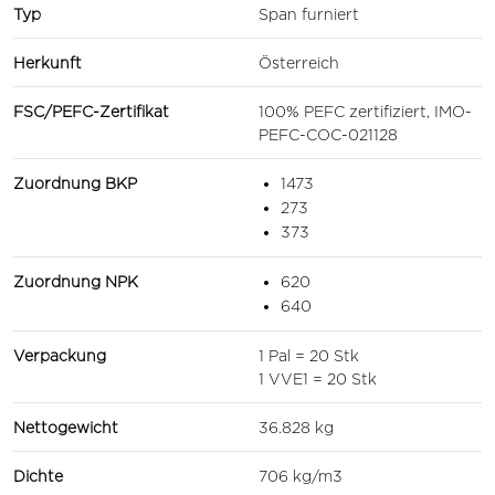
Typ
Span furniert
Herkunft
Österreich
FSC/PEFC-Zertifikat
100% PEFC zertifiziert, IMO-
PEFC-COC-021128
Zuordnung BKP
1473
273
373
Zuordnung NPK
620
640
Verpackung
1 Pal = 20 Stk
1 VVE1 = 20 Stk
Nettogewicht
36.828 kg
Dichte
706 kg/m3