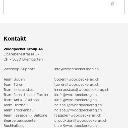
Kontakt
Woodpecker Group AG
Oberebenestrasse 57
CH - 5620 Bremgarten
Webshop-Support
info@woodpeckershop.ch
Team Boden
boden@woodpeckerag.ch
Team Türen
tueren@woodpeckerag.ch
Team Innenausbau
innenausbau@woodpeckerag.ch
Team Schnittholz / Furnier
klofa@woodpeckerag.ch
Team Antik- / Altholz
klofa@woodpeckerag.ch
Team Holzbau
holzbau@woodpeckerag.ch
Team Trockenbau
holzbau@woodpeckerag.ch
Team
Fassaden
/
Balkone
fassade@woodpeckerag.ch
Bearbeitungscenter
produktion@woodpeckerag.ch
Buchhaltung
buha@woodpeckerag.ch