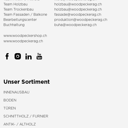
Team Holzbau
holzbau@woodpeckerag.ch
Team Trockenbau
holzbau@woodpeckerag.ch
Team
Fassaden
/
Balkone
fassade@woodpeckerag.ch
Bearbeitungscenter
produktion@woodpeckerag.ch
Buchhaltung
buha@woodpeckerag.ch
www.woodpeckershop.ch
www.woodpeckerag.ch
Unser Sortiment
INNENAUSBAU
BODEN
TÜREN
SCHNITTHOLZ / FURNIER
ANTIK- / ALTHOLZ