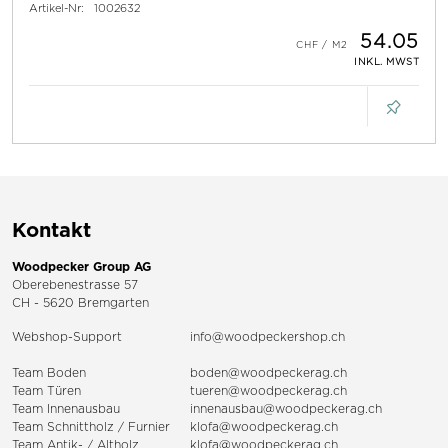
Artikel-Nr:
1002632
54.05
INKL. MWST
Kontakt
Woodpecker Group AG
Oberebenestrasse 57
CH - 5620 Bremgarten
Webshop-Support
info@woodpeckershop.ch
Team Boden
boden@woodpeckerag.ch
Team Türen
tueren@woodpeckerag.ch
Team Innenausbau
innenausbau@woodpeckerag.ch
Team Schnittholz / Furnier
klofa@woodpeckerag.ch
Team Antik- / Altholz
klofa@woodpeckerag.ch