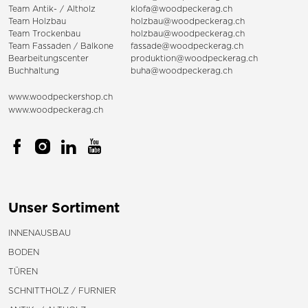
Team Antik- / Altholz
klofa@woodpeckerag.ch
Team Holzbau
holzbau@woodpeckerag.ch
Team Trockenbau
holzbau@woodpeckerag.ch
Team
Fassaden
/
Balkone
fassade@woodpeckerag.ch
Bearbeitungscenter
produktion@woodpeckerag.ch
Buchhaltung
buha@woodpeckerag.ch
www.woodpeckershop.ch
www.woodpeckerag.ch
Unser Sortiment
INNENAUSBAU
BODEN
TÜREN
SCHNITTHOLZ / FURNIER