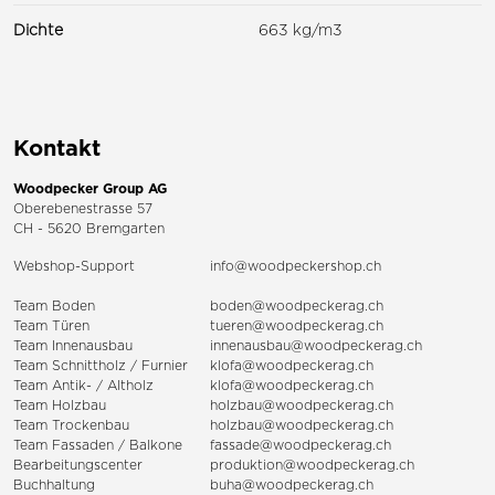
Dichte
663 kg/m3
Kontakt
Woodpecker Group AG
Oberebenestrasse 57
CH - 5620 Bremgarten
Webshop-Support
info@woodpeckershop.ch
Team Boden
boden@woodpeckerag.ch
Team Türen
tueren@woodpeckerag.ch
Team Innenausbau
innenausbau@woodpeckerag.ch
Team Schnittholz / Furnier
klofa@woodpeckerag.ch
Team Antik- / Altholz
klofa@woodpeckerag.ch
Team Holzbau
holzbau@woodpeckerag.ch
Team Trockenbau
holzbau@woodpeckerag.ch
Team
Fassaden
/
Balkone
fassade@woodpeckerag.ch
Bearbeitungscenter
produktion@woodpeckerag.ch
Buchhaltung
buha@woodpeckerag.ch