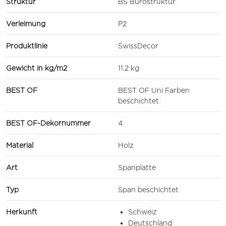
Struktur
BS Bürostruktur
Verleimung
P2
Produktlinie
SwissDecor
Gewicht in kg/m2
11.2 kg
BEST OF
BEST OF Uni Farben
beschichtet
BEST OF-Dekornummer
4
Material
Holz
Art
Spanplatte
Typ
Span beschichtet
Herkunft
Schweiz
Deutschland