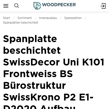
Start
Sortiment
Innenausbau
Spanplatten
Spanplatten beschichtet
Spanplatte
beschichtet
SwissDecor Uni K101
Frontweiss BS
Bürostruktur
SwissKrono P2 E1-
D2020 Aufbau