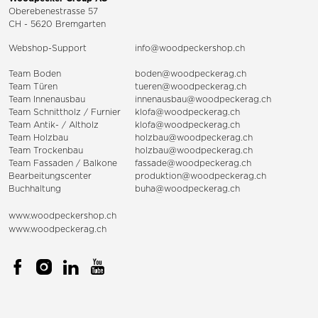
Oberebenestrasse 57
CH - 5620 Bremgarten
Webshop-Support
info@woodpeckershop.ch
Team Boden
boden@woodpeckerag.ch
Team Türen
tueren@woodpeckerag.ch
Team Innenausbau
innenausbau@woodpeckerag.ch
Team Schnittholz / Furnier
klofa@woodpeckerag.ch
Team Antik- / Altholz
klofa@woodpeckerag.ch
Team Holzbau
holzbau@woodpeckerag.ch
Team Trockenbau
holzbau@woodpeckerag.ch
Team
Fassaden
/
Balkone
fassade@woodpeckerag.ch
Bearbeitungscenter
produktion@woodpeckerag.ch
Buchhaltung
buha@woodpeckerag.ch
www.woodpeckershop.ch
www.woodpeckerag.ch