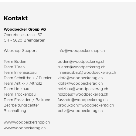
Kontakt
Woodpecker Group AG
Oberebenestrasse 57
CH - 5620 Bremgarten
Webshop-Support
info@woodpeckershop.ch
Team Boden
boden@woodpeckerag.ch
Team Türen
tueren@woodpeckerag.ch
Team Innenausbau
innenausbau@woodpeckerag.ch
Team Schnittholz / Furnier
klofa@woodpeckerag.ch
Team Antik- / Altholz
klofa@woodpeckerag.ch
Team Holzbau
holzbau@woodpeckerag.ch
Team Trockenbau
holzbau@woodpeckerag.ch
Team
Fassaden
/
Balkone
fassade@woodpeckerag.ch
Bearbeitungscenter
produktion@woodpeckerag.ch
Buchhaltung
buha@woodpeckerag.ch
www.woodpeckershop.ch
www.woodpeckerag.ch