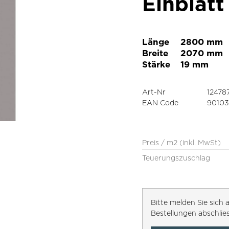
Einblatt
Länge
2800 mm
Breite
2070 mm
Stärke
19 mm
Art-Nr
12478
EAN Code
9010
Preis / m2 (inkl. MwSt)
Teuerungszuschlag
Bitte melden Sie sic
Bestellungen abschlie