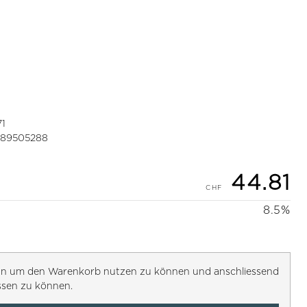
71
389505288
44.81
8.5%
h an um den Warenkorb nutzen zu können und anschliessend
ssen zu können.