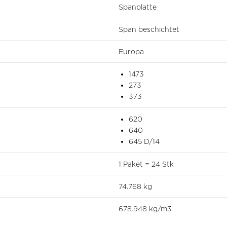
Spanplatte
Span beschichtet
Europa
1473
273
373
620
640
645 D/14
1 Paket = 24 Stk
74.768 kg
678.948 kg/m3