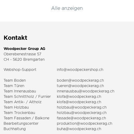
Alle anzeigen
Kontakt
Woodpecker Group AG
Oberebenestrasse 57
CH - 5620 Bremgarten
Webshop-Support
info@woodpeckershop.ch
Team Boden
boden@woodpeckerag.ch
Team Türen
tueren@woodpeckerag.ch
Team Innenausbau
innenausbau@woodpeckerag.ch
Team Schnittholz / Furnier
klofa@woodpeckerag.ch
Team Antik- / Altholz
klofa@woodpeckerag.ch
Team Holzbau
holzbau@woodpeckerag.ch
Team Trockenbau
holzbau@woodpeckerag.ch
Team
Fassaden
/
Balkone
fassade@woodpeckerag.ch
Bearbeitungscenter
produktion@woodpeckerag.ch
Buchhaltung
buha@woodpeckerag.ch