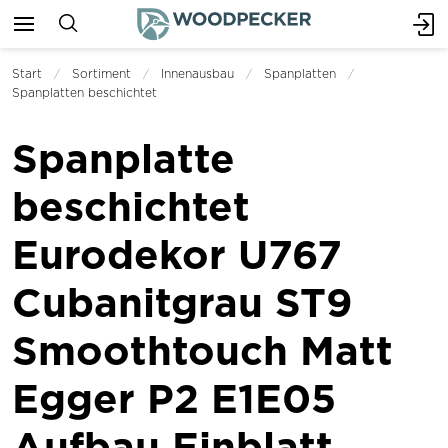
Start
Sortiment
Innenausbau
Spanplatten
Spanplatten beschichtet
Spanplatte
beschichtet
Eurodekor U767
Cubanitgrau ST9
Smoothtouch Matt
Egger P2 E1E05
Aufbau Einblatt