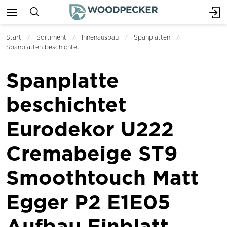
Start
Sortiment
Innenausbau
Spanplatten
Spanplatten beschichtet
Spanplatte
beschichtet
Eurodekor U222
Cremabeige ST9
Smoothtouch Matt
Egger P2 E1E05
Aufbau Einblatt