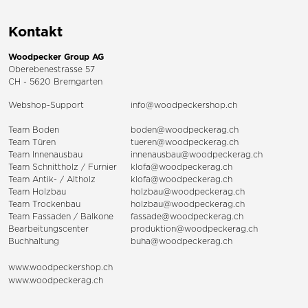
Kontakt
Woodpecker Group AG
Oberebenestrasse 57
CH - 5620 Bremgarten
Webshop-Support
info@woodpeckershop.ch
Team Boden
boden@woodpeckerag.ch
Team Türen
tueren@woodpeckerag.ch
Team Innenausbau
innenausbau@woodpeckerag.ch
Team Schnittholz / Furnier
klofa@woodpeckerag.ch
Team Antik- / Altholz
klofa@woodpeckerag.ch
Team Holzbau
holzbau@woodpeckerag.ch
Team Trockenbau
holzbau@woodpeckerag.ch
Team
Fassaden
/
Balkone
fassade@woodpeckerag.ch
Bearbeitungscenter
produktion@woodpeckerag.ch
Buchhaltung
buha@woodpeckerag.ch
www.woodpeckershop.ch
www.woodpeckerag.ch