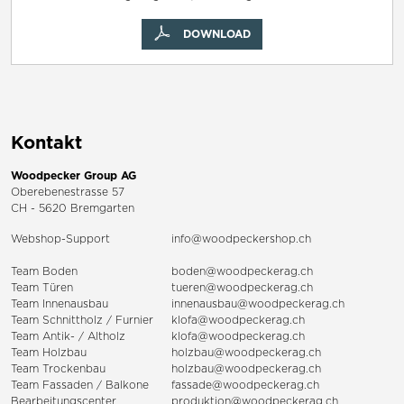
DOWNLOAD
Kontakt
Woodpecker Group AG
Oberebenestrasse 57
CH - 5620 Bremgarten
Webshop-Support
info@woodpeckershop.ch
Team Boden
boden@woodpeckerag.ch
Team Türen
tueren@woodpeckerag.ch
Team Innenausbau
innenausbau@woodpeckerag.ch
Team Schnittholz / Furnier
klofa@woodpeckerag.ch
Team Antik- / Altholz
klofa@woodpeckerag.ch
Team Holzbau
holzbau@woodpeckerag.ch
Team Trockenbau
holzbau@woodpeckerag.ch
Team
Fassaden
/
Balkone
fassade@woodpeckerag.ch
Bearbeitungscenter
produktion@woodpeckerag.ch