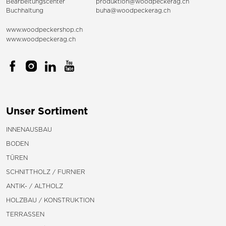
Bearbeitungscenter
produktion@woodpeckerag.ch
Buchhaltung
buha@woodpeckerag.ch
www.woodpeckershop.ch
www.woodpeckerag.ch
Unser Sortiment
INNENAUSBAU
BODEN
TÜREN
SCHNITTHOLZ / FURNIER
ANTIK- / ALTHOLZ
HOLZBAU / KONSTRUKTION
TERRASSEN