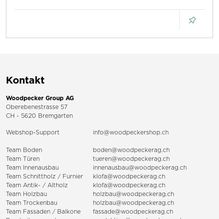
Kontakt
Woodpecker Group AG
Oberebenestrasse 57
CH - 5620 Bremgarten
Webshop-Support
info@woodpeckershop.ch
Team Boden
boden@woodpeckerag.ch
Team Türen
tueren@woodpeckerag.ch
Team Innenausbau
innenausbau@woodpeckerag.ch
Team Schnittholz / Furnier
klofa@woodpeckerag.ch
Team Antik- / Altholz
klofa@woodpeckerag.ch
Team Holzbau
holzbau@woodpeckerag.ch
Team Trockenbau
holzbau@woodpeckerag.ch
Team
Fassaden
/
Balkone
fassade@woodpeckerag.ch