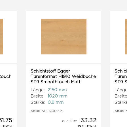
Schichtstoff Egger
Schic
touch
Türenformat H1910 Weidbuche
Türen
ST9 Smoothtouch Matt
ST9 S
Länge:
2150 mm
Länge
Breite:
1020 mm
Breite
Stärke:
0.8 mm
Stärk
Artikel-Nr:
1340993
Artikel-
31.75
33.32
L. MWST
INKL. MWST