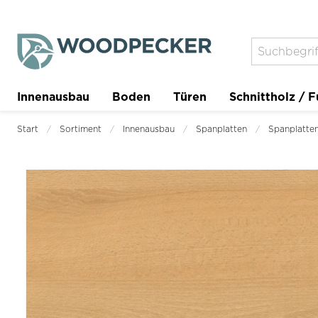
Innenausbau
Boden
Türen
Schnittholz / F
Trockenbau
Planer
Start
Sortiment
Innenausbau
Spanplatten
Spanplatten