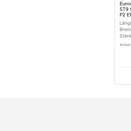
Euro
ST9 
P2 E
Läng
Breit
Stärk
Artikel