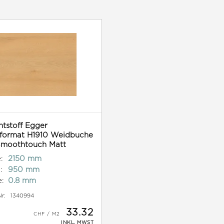
htstoff Egger
format H1910 Weidbuche
moothtouch Matt
:
2150 mm
:
950 mm
e:
0.8 mm
Nr:
1340994
33.32
INKL. MWST