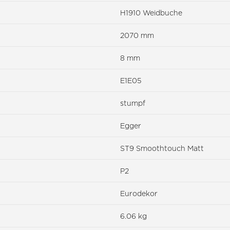
H1910 Weidbuche
2070 mm
8 mm
E1E05
stumpf
Egger
ST9 Smoothtouch Matt
P2
Eurodekor
6.06 kg