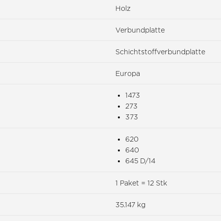
Holz
Verbundplatte
Schichtstoffverbundplatte
Europa
1473
273
373
620
640
645 D/14
1 Paket = 12 Stk
35.147 kg