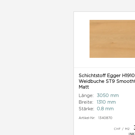
Schichtstoff Egger H1910
Weidbuche ST9 Smooth
Matt
Länge:
3050 mm
Breite:
1310 mm
Stärke:
0.8 mm
Artikel-Nr:
1340870
INK