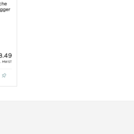
che
gger
8.49
L. MWST