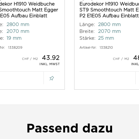
dekor H1910 Weidbuche
Eurodekor H1910 Weidbu
Smoothtouch Matt Egger
ST9 Smoothtouch Matt E
1E05 Aufbau Einblatt
P2 E1E05 Aufbau Einblatt
e:
2800 mm
Länge:
2800 mm
e:
2070 mm
Breite:
2070 mm
e:
19 mm
Stärke:
25 mm
-Nr:
1338209
Artikel-Nr:
1338210
43.92
4
INKL. MWST
INK
Passend dazu