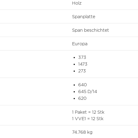
Holz
Spanplatte
Span beschichtet
Europa
373
1473
273
640
645 D/14
620
1 Paket = 12 Stk
1 VVE1 = 12 Stk
74.768 kg