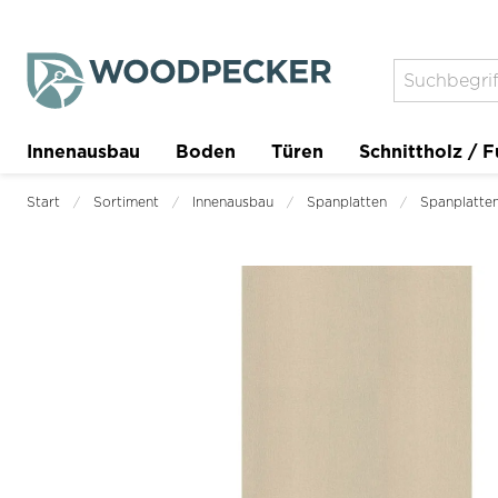
Innenausbau
Boden
Türen
Schnittholz / F
Trockenbau
Planer
Start
Sortiment
Innenausbau
Spanplatten
Spanplatten