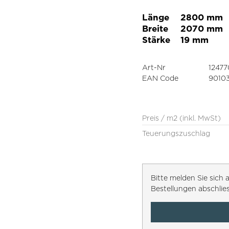
Länge
2800 mm
Breite
2070 mm
Stärke
19 mm
Art-Nr
12477
EAN Code
9010
Preis / m2 (inkl. MwSt)
Teuerungszuschlag
Bitte melden Sie sic
Bestellungen abschlie