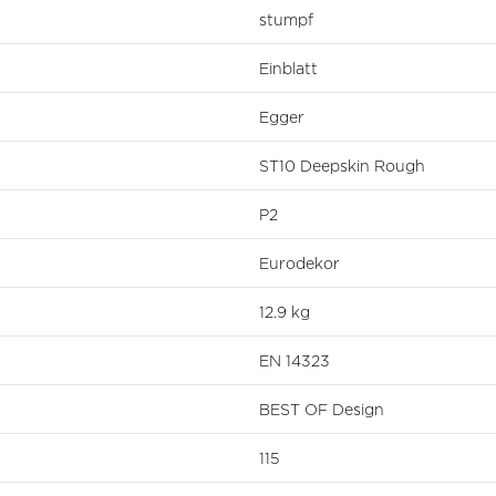
stumpf
Einblatt
Egger
ST10 Deepskin Rough
P2
Eurodekor
12.9 kg
EN 14323
BEST OF Design
115