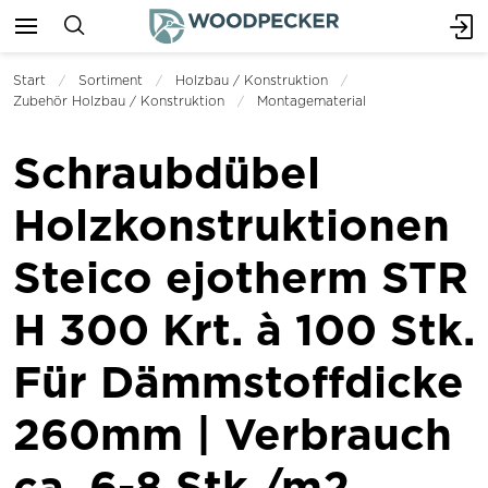
Start
Sortiment
Holzbau / Konstruktion
Zubehör Holzbau / Konstruktion
Montagematerial
Schraubdübel
Holzkonstruktionen
Steico ejotherm STR
H 300 Krt. à 100 Stk.
Für Dämmstoffdicke
260mm | Verbrauch
ca. 6-8 Stk./m2