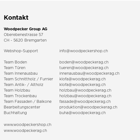
Kontakt
Woodpecker Group AG
Oberebenestrasse 57
CH - 5620 Bremgarten
Webshop-Support
info@woodpeckershop.ch
Team Boden
boden@woodpeckerag.ch
Team Türen
tueren@woodpeckerag.ch
Team Innenausbau
innenausbau@woodpeckerag.ch
Team Schnittholz / Furnier
klofa@woodpeckerag.ch
Team Antik- / Altholz
klofa@woodpeckerag.ch
Team Holzbau
holzbau@woodpeckerag.ch
Team Trockenbau
holzbau@woodpeckerag.ch
Team
Fassaden
/
Balkone
fassade@woodpeckerag.ch
Bearbeitungscenter
produktion@woodpeckerag.ch
Buchhaltung
buha@woodpeckerag.ch
www.woodpeckershop.ch
www.woodpeckerag.ch