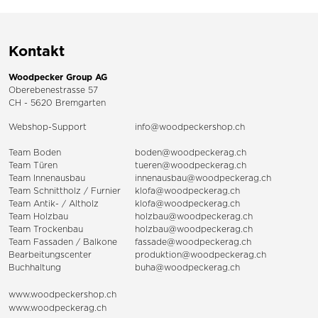
Kontakt
Woodpecker Group AG
Oberebenestrasse 57
CH - 5620 Bremgarten
Webshop-Support
info@woodpeckershop.ch
Team Boden
boden@woodpeckerag.ch
Team Türen
tueren@woodpeckerag.ch
Team Innenausbau
innenausbau@woodpeckerag.ch
Team Schnittholz / Furnier
klofa@woodpeckerag.ch
Team Antik- / Altholz
klofa@woodpeckerag.ch
Team Holzbau
holzbau@woodpeckerag.ch
Team Trockenbau
holzbau@woodpeckerag.ch
Team
Fassaden
/
Balkone
fassade@woodpeckerag.ch
Bearbeitungscenter
produktion@woodpeckerag.ch
Buchhaltung
buha@woodpeckerag.ch
www.woodpeckershop.ch
www.woodpeckerag.ch