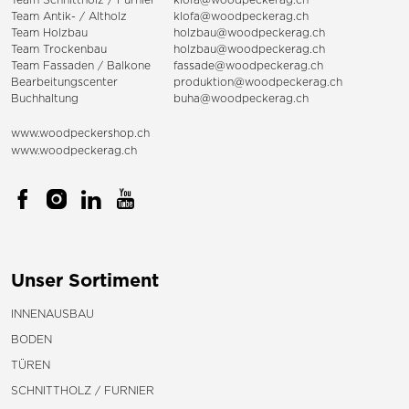
Team Antik- / Altholz
klofa@woodpeckerag.ch
Team Holzbau
holzbau@woodpeckerag.ch
Team Trockenbau
holzbau@woodpeckerag.ch
Team
Fassaden
/
Balkone
fassade@woodpeckerag.ch
Bearbeitungscenter
produktion@woodpeckerag.ch
Buchhaltung
buha@woodpeckerag.ch
www.woodpeckershop.ch
www.woodpeckerag.ch
Unser Sortiment
INNENAUSBAU
BODEN
TÜREN
SCHNITTHOLZ / FURNIER