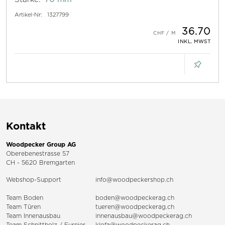
Artikel-Nr:
1327799
36.70
INKL. MWST
Kontakt
Woodpecker Group AG
Oberebenestrasse 57
CH - 5620 Bremgarten
Webshop-Support
info@woodpeckershop.ch
Team Boden
boden@woodpeckerag.ch
Team Türen
tueren@woodpeckerag.ch
Team Innenausbau
innenausbau@woodpeckerag.ch
Team Schnittholz / Furnier
klofa@woodpeckerag.ch