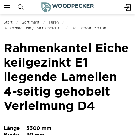
Start
Sortiment
Türen
Rahmenkanteln / Rahmenplatten
Rahmenkanteln roh
Rahmenkantel Eiche
keilgezinkt E1
liegende Lamellen
4-seitig gehobelt
Verleimung D4
Länge
5300 mm
Breite
90 mm