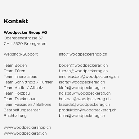
Kontakt
Woodpecker Group AG
Oberebenestrasse 57
CH - 5620 Bremgarten
Webshop-Support
info@woodpeckershop.ch
Team Boden
boden@woodpeckerag.ch
Team Türen
tueren@woodpeckerag.ch
Team Innenausbau
innenausbau@woodpeckerag.ch
Team Schnittholz / Furnier
klofa@woodpeckerag.ch
Team Antik- / Altholz
klofa@woodpeckerag.ch
Team Holzbau
holzbau@woodpeckerag.ch
Team Trockenbau
holzbau@woodpeckerag.ch
Team
Fassaden
/
Balkone
fassade@woodpeckerag.ch
Bearbeitungscenter
produktion@woodpeckerag.ch
Buchhaltung
buha@woodpeckerag.ch
www.woodpeckershop.ch
www.woodpeckerag.ch