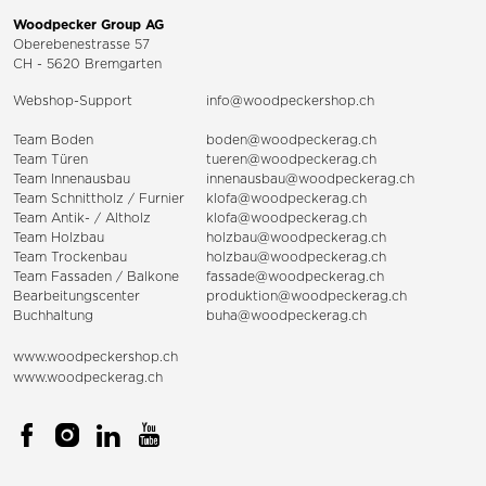
Woodpecker Group AG
Oberebenestrasse 57
CH - 5620 Bremgarten
Webshop-Support
info@woodpeckershop.ch
Team Boden
boden@woodpeckerag.ch
Team Türen
tueren@woodpeckerag.ch
Team Innenausbau
innenausbau@woodpeckerag.ch
Team Schnittholz / Furnier
klofa@woodpeckerag.ch
Team Antik- / Altholz
klofa@woodpeckerag.ch
Team Holzbau
holzbau@woodpeckerag.ch
Team Trockenbau
holzbau@woodpeckerag.ch
Team
Fassaden
/
Balkone
fassade@woodpeckerag.ch
Bearbeitungscenter
produktion@woodpeckerag.ch
Buchhaltung
buha@woodpeckerag.ch
www.woodpeckershop.ch
www.woodpeckerag.ch