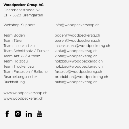
Woodpecker Group AG
Oberebenestrasse 57
CH - 5620 Bremgarten
Webshop-Support
info@woodpeckershop.ch
Team Boden
boden@woodpeckerag.ch
Team Türen
tueren@woodpeckerag.ch
Team Innenausbau
innenausbau@woodpeckerag.ch
Team Schnittholz / Furnier
klofa@woodpeckerag.ch
Team Antik- / Altholz
klofa@woodpeckerag.ch
Team Holzbau
holzbau@woodpeckerag.ch
Team Trockenbau
holzbau@woodpeckerag.ch
Team
Fassaden
/
Balkone
fassade@woodpeckerag.ch
Bearbeitungscenter
produktion@woodpeckerag.ch
Buchhaltung
buha@woodpeckerag.ch
www.woodpeckershop.ch
www.woodpeckerag.ch