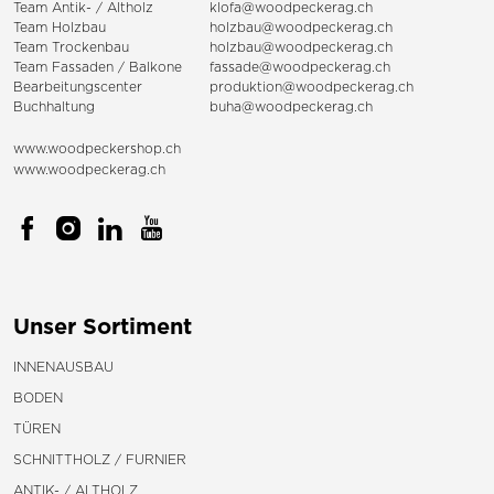
Team Antik- / Altholz
klofa@woodpeckerag.ch
Team Holzbau
holzbau@woodpeckerag.ch
Team Trockenbau
holzbau@woodpeckerag.ch
Team
Fassaden
/
Balkone
fassade@woodpeckerag.ch
Bearbeitungscenter
produktion@woodpeckerag.ch
Buchhaltung
buha@woodpeckerag.ch
www.woodpeckershop.ch
www.woodpeckerag.ch
Unser Sortiment
INNENAUSBAU
BODEN
TÜREN
SCHNITTHOLZ / FURNIER
ANTIK- / ALTHOLZ