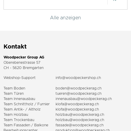
Alle anzeigen
Kontakt
Woodpecker Group AG
Oberebenestrasse 57
CH - 5620 Bremgarten
Webshop-Support
info@woodpeckershop.ch
Team Boden
boden@woodpeckerag.ch
Team Türen
tueren@woodpeckerag.ch
Team Innenausbau
innenausbau@woodpeckerag.ch
Team Schnittholz / Furnier
klofa@woodpeckerag.ch
Team Antik- / Altholz
klofa@woodpeckerag.ch
Team Holzbau
holzbau@woodpeckerag.ch
Team Trockenbau
holzbau@woodpeckerag.ch
Team
Fassaden
/
Balkone
fassade@woodpeckerag.ch
Bearbeitungscenter
produktion@woodpeckerag.ch