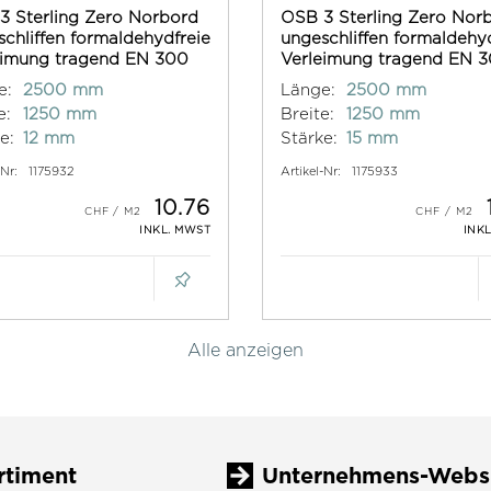
3 Sterling Zero Norbord
OSB 3 Sterling Zero Nor
chliffen formaldehydfreie
ungeschliffen formaldehy
eimung tragend EN 300
Verleimung tragend EN 
e:
2500 mm
Länge:
2500 mm
e:
1250 mm
Breite:
1250 mm
e:
12 mm
Stärke:
15 mm
-Nr:
1175932
Artikel-Nr:
1175933
10.76
INKL. MWST
INK
Alle anzeigen
rtiment
Unternehmens-Webs