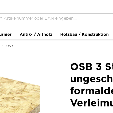
urnier
Antik- / Altholz
Holzbau / Konstruktion
OSB
OSB 3 S
ungeschl
formald
Verleim