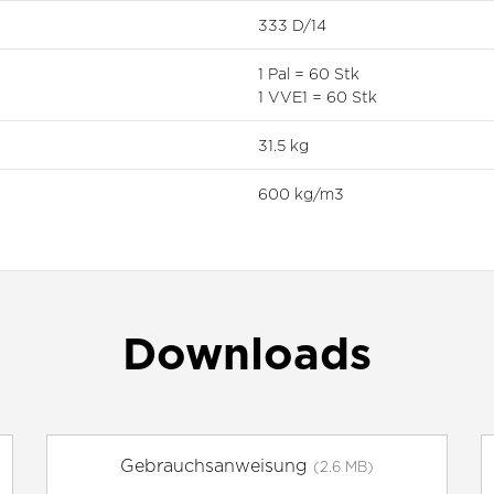
333 D/14
1 Pal = 60 Stk
1 VVE1 = 60 Stk
31.5 kg
600 kg/m3
Downloads
Gebrauchsanweisung
(2.6 MB)