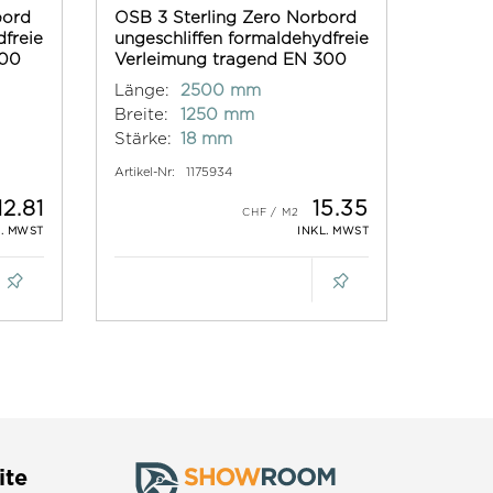
bord
OSB 3 Sterling Zero Norbord
dfreie
ungeschliffen formaldehydfreie
300
Verleimung tragend EN 300
Länge:
2500 mm
Breite:
1250 mm
Stärke:
18 mm
Artikel-Nr:
1175934
12.81
15.35
L. MWST
INKL. MWST
ite