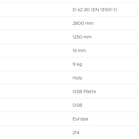
D-s2 d0 (EN 13501-1)
2800 mm
1250 mm
15 mm
9 kg
Holz
OSB Platte
OSB
Europa
214