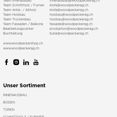
Team Innenausbau
innenausbau@woodpeckerag.ch
Team Schnittholz / Furnier
klofa@woodpeckerag.ch
Team Antik- / Altholz
klofa@woodpeckerag.ch
Team Holzbau
holzbau@woodpeckerag.ch
Team Trockenbau
holzbau@woodpeckerag.ch
Team
Fassaden
/
Balkone
fassade@woodpeckerag.ch
Bearbeitungscenter
produktion@woodpeckerag.ch
Buchhaltung
buha@woodpeckerag.ch
www.woodpeckershop.ch
www.woodpeckerag.ch
Unser Sortiment
INNENAUSBAU
BODEN
TÜREN
SCHNITTHOLZ / FURNIER