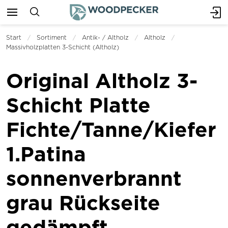
Start
Sortiment
Antik- / Altholz
Altholz
Massivholzplatten 3-Schicht (Altholz)
Original Altholz 3-
Schicht Platte
Fichte/Tanne/Kiefer
1.Patina
sonnenverbrannt
grau Rückseite
gedämpft