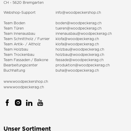
CH - 5620 Bremgarten
Webshop-Support
info@woodpeckershop.ch
Team Boden
boden@woodpeckerag.ch
Team Türen
tueren@woodpeckerag.ch
Team Innenausbau
innenausbau@woodpeckerag.ch
Team Schnittholz / Furnier
klofa@woodpeckerag.ch
Team Antik- / Altholz
klofa@woodpeckerag.ch
Team Holzbau
holzbau@woodpeckerag.ch
Team Trockenbau
holzbau@woodpeckerag.ch
Team
Fassaden
/
Balkone
fassade@woodpeckerag.ch
Bearbeitungscenter
produktion@woodpeckerag.ch
Buchhaltung
buha@woodpeckerag.ch
www.woodpeckershop.ch
www.woodpeckerag.ch
Unser Sortiment