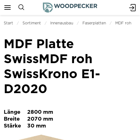
Start
Sortiment
Innenausbau
Faserplatten
MDF roh
MDF Platte
SwissMDF roh
SwissKrono E1-
D2020
Länge
2800 mm
Breite
2070 mm
Stärke
30 mm