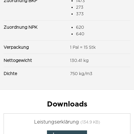
Zuordnung BKP
1473
273
373
Zuordnung NPK
620
640
Verpackung
1 Pal = 15 Stk
Nettogewicht
130.41 kg
Dichte
750 kg/m3
Downloads
Leistungserklärung
(134.9 KB)