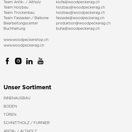
Team Antik- / Altholz
klofa@woodpeckerag.ch
Team Holzbau
holzbau@woodpeckerag.ch
Team Trockenbau
holzbau@woodpeckerag.ch
Team
Fassaden
/
Balkone
fassade@woodpeckerag.ch
Bearbeitungscenter
produktion@woodpeckerag.ch
Buchhaltung
buha@woodpeckerag.ch
www.woodpeckershop.ch
www.woodpeckerag.ch
Unser Sortiment
INNENAUSBAU
BODEN
TÜREN
SCHNITTHOLZ / FURNIER
ANTIK- / ALTHOLZ