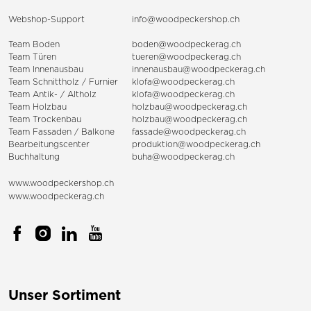
Webshop-Support
info@woodpeckershop.ch
Team Boden
boden@woodpeckerag.ch
Team Türen
tueren@woodpeckerag.ch
Team Innenausbau
innenausbau@woodpeckerag.ch
Team Schnittholz / Furnier
klofa@woodpeckerag.ch
Team Antik- / Altholz
klofa@woodpeckerag.ch
Team Holzbau
holzbau@woodpeckerag.ch
Team Trockenbau
holzbau@woodpeckerag.ch
Team
Fassaden
/
Balkone
fassade@woodpeckerag.ch
Bearbeitungscenter
produktion@woodpeckerag.ch
Buchhaltung
buha@woodpeckerag.ch
www.woodpeckershop.ch
www.woodpeckerag.ch
Unser Sortiment