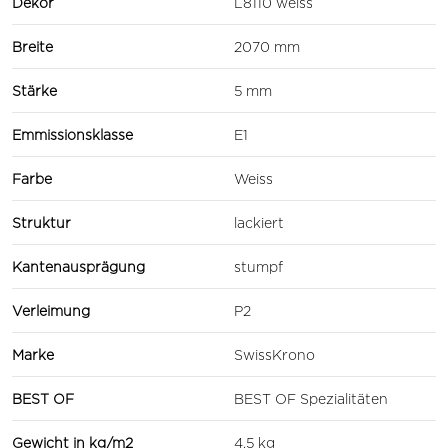
Dekor
L8110 weiss
Breite
2070 mm
Stärke
5 mm
Emmissionsklasse
E1
Farbe
Weiss
Struktur
lackiert
Kantenausprägung
stumpf
Verleimung
P2
Marke
SwissKrono
BEST OF
BEST OF Spezialitäten
Gewicht in kg/m2
4.5 kg