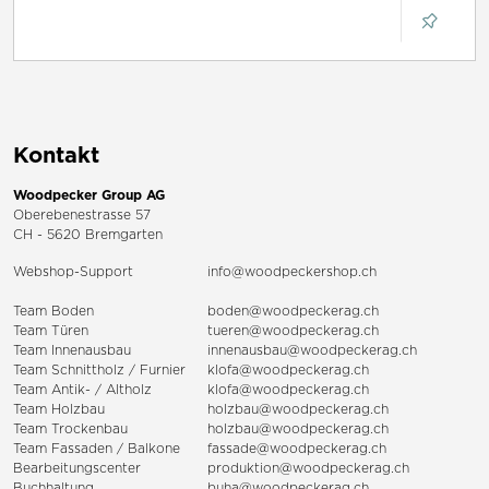
Kontakt
Woodpecker Group AG
Oberebenestrasse 57
CH - 5620 Bremgarten
Webshop-Support
info@woodpeckershop.ch
Team Boden
boden@woodpeckerag.ch
Team Türen
tueren@woodpeckerag.ch
Team Innenausbau
innenausbau@woodpeckerag.ch
Team Schnittholz / Furnier
klofa@woodpeckerag.ch
Team Antik- / Altholz
klofa@woodpeckerag.ch
Team Holzbau
holzbau@woodpeckerag.ch
Team Trockenbau
holzbau@woodpeckerag.ch
Team
Fassaden
/
Balkone
fassade@woodpeckerag.ch
Bearbeitungscenter
produktion@woodpeckerag.ch
Buchhaltung
buha@woodpeckerag.ch