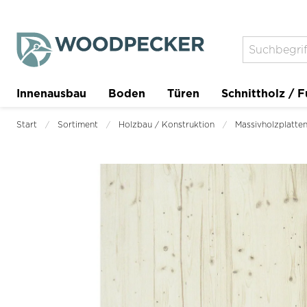
Innenausbau
Boden
Türen
Schnittholz / F
Trockenbau
Planer
Start
Sortiment
Holzbau / Konstruktion
Massivholzplatte