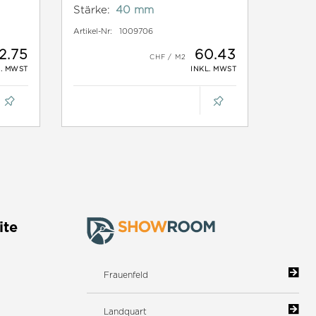
Stärke:
40 mm
Artikel-Nr:
1009706
2.75
60.43
L. MWST
INKL. MWST
ite
Frauenfeld
Landquart