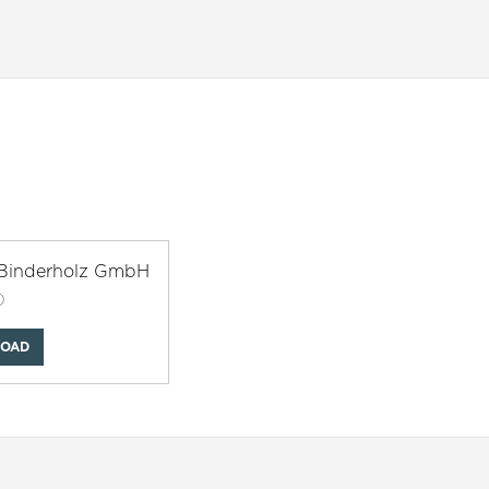
 Binderholz GmbH
)
OAD