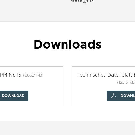
500 kg/m3
Downloads
ISPM Nr. 15
Technisches Datenblatt
(286.7 KB)
(122.3 KB
DOWNLOAD
DOWNL