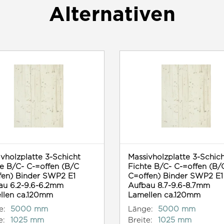
Alternativen
vholzplatte 3-Schicht
Massivholzplatte 3-Schic
e B/C- C-=offen (B/C
Fichte B/C- C-=offen (B/
fen) Binder SWP2 E1
C=offen) Binder SWP2 E1
au 6.2-9.6-6.2mm
Aufbau 8.7-9.6-8.7mm
llen ca.120mm
Lamellen ca.120mm
e:
5000 mm
Länge:
5000 mm
e:
1025 mm
Breite:
1025 mm