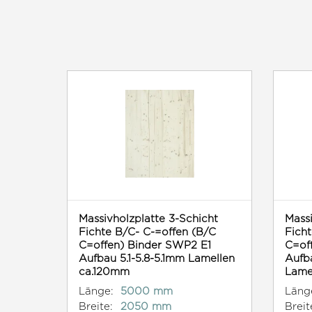
Massivholzplatte 3-Schicht
Massi
Fichte B/C- C-=offen (B/C
Ficht
C=offen) Binder SWP2 E1
C=of
Aufbau 5.1-5.8-5.1mm Lamellen
Aufb
ca.120mm
Lame
Länge:
5000 mm
Läng
Breite:
2050 mm
Breit