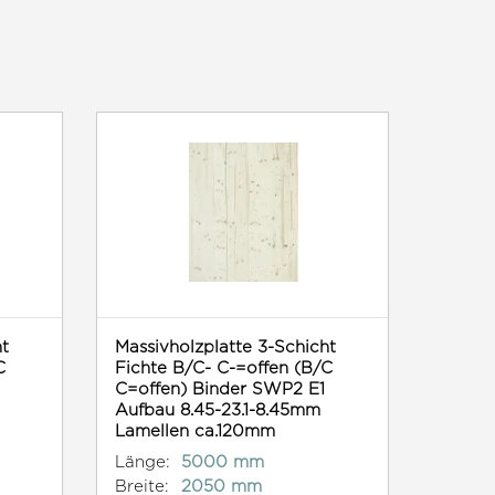
ht
Massivholzplatte 3-Schicht
C
Fichte B/C- C-=offen (B/C
C=offen) Binder SWP2 E1
Aufbau 8.45-23.1-8.45mm
Lamellen ca.120mm
Länge:
5000 mm
Breite:
2050 mm