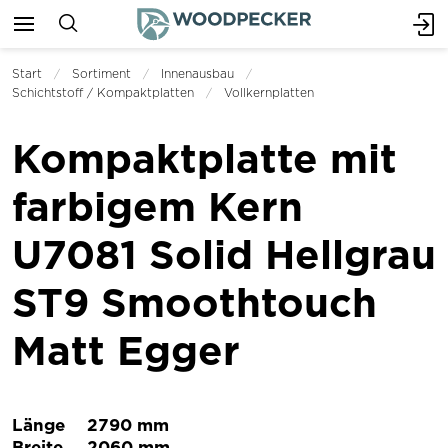
Start
Sortiment
Innenausbau
Schichtstoff / Kompaktplatten
Vollkernplatten
Kompaktplatte mit
farbigem Kern
U7081 Solid Hellgrau
ST9 Smoothtouch
Matt Egger
Länge
2790 mm
Breite
2060 mm