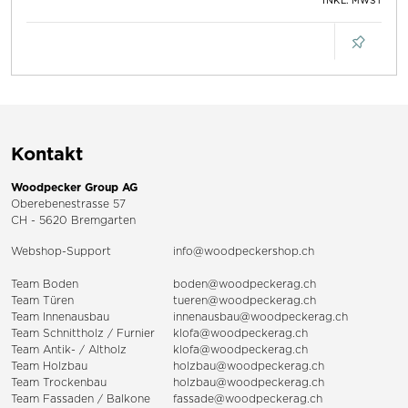
INKL. MWST
Kontakt
Woodpecker Group AG
Oberebenestrasse 57
CH - 5620 Bremgarten
Webshop-Support
info@woodpeckershop.ch
Team Boden
boden@woodpeckerag.ch
Team Türen
tueren@woodpeckerag.ch
Team Innenausbau
innenausbau@woodpeckerag.ch
Team Schnittholz / Furnier
klofa@woodpeckerag.ch
Team Antik- / Altholz
klofa@woodpeckerag.ch
Team Holzbau
holzbau@woodpeckerag.ch
Team Trockenbau
holzbau@woodpeckerag.ch
Team
Fassaden
/
Balkone
fassade@woodpeckerag.ch