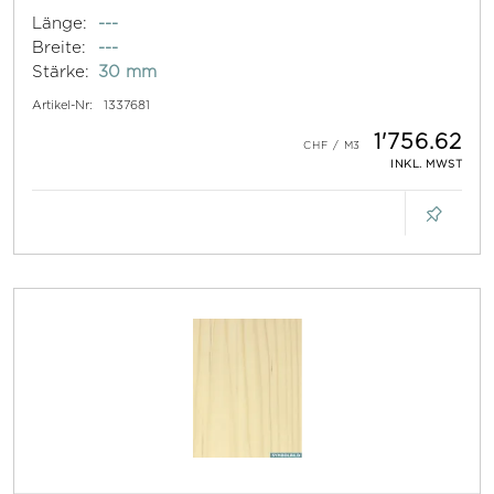
Länge:
---
Breite:
---
Stärke:
30 mm
Artikel-Nr:
1337681
1'756.62
INKL. MWST