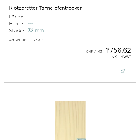
Klotzbretter Tanne ofentrocken
Länge:
---
Breite:
---
Stärke:
32 mm
Artikel-Nr:
1337682
1'756.62
INKL. MWST