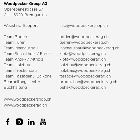
Woodpecker Group AG
Oberebenestrasse 57
CH - 5620 Bremgarten
Webshop-Support
info@woodpeckershop.ch
Team Boden
boden@woodpeckerag.ch
Team Türen
tueren@woodpeckerag.ch
Team Innenausbau
innenausbau@woodpeckerag.ch
Team Schnittholz / Furnier
klofa@woodpeckerag.ch
Team Antik- / Altholz
klofa@woodpeckerag.ch
Team Holzbau
holzbau@woodpeckerag.ch
Team Trockenbau
holzbau@woodpeckerag.ch
Team
Fassaden
/
Balkone
fassade@woodpeckerag.ch
Bearbeitungscenter
produktion@woodpeckerag.ch
Buchhaltung
buha@woodpeckerag.ch
www.woodpeckershop.ch
www.woodpeckerag.ch