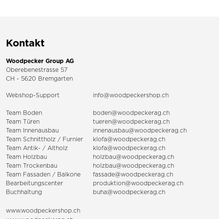
Kontakt
Woodpecker Group AG
Oberebenestrasse 57
CH - 5620 Bremgarten
Webshop-Support
info@woodpeckershop.ch
Team Boden
boden@woodpeckerag.ch
Team Türen
tueren@woodpeckerag.ch
Team Innenausbau
innenausbau@woodpeckerag.ch
Team Schnittholz / Furnier
klofa@woodpeckerag.ch
Team Antik- / Altholz
klofa@woodpeckerag.ch
Team Holzbau
holzbau@woodpeckerag.ch
Team Trockenbau
holzbau@woodpeckerag.ch
Team
Fassaden
/
Balkone
fassade@woodpeckerag.ch
Bearbeitungscenter
produktion@woodpeckerag.ch
Buchhaltung
buha@woodpeckerag.ch
www.woodpeckershop.ch