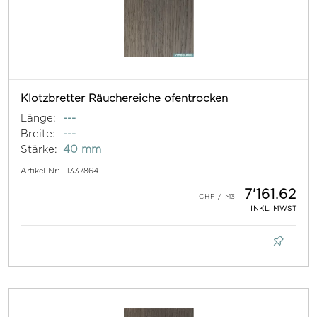
Klotzbretter Räuchereiche ofentrocken
Länge:
---
Breite:
---
Stärke:
40 mm
Artikel-Nr:
1337864
7'161.62
INKL. MWST