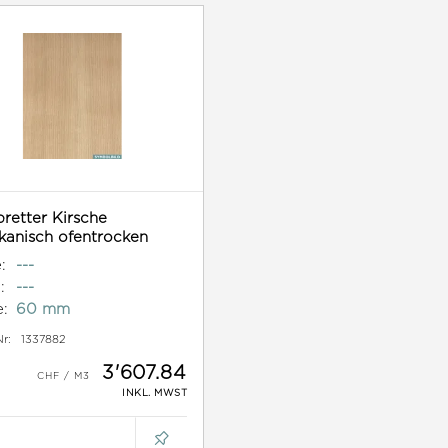
bretter Kirsche
kanisch ofentrocken
:
---
:
---
e:
60 mm
Nr:
1337882
3'607.84
INKL. MWST