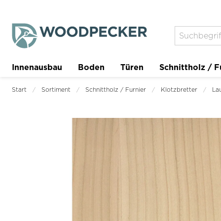
Innenausbau
Boden
Türen
Schnittholz / F
Trockenbau
Planer
Start
Sortiment
Schnittholz / Furnier
Klotzbretter
La