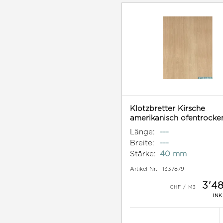
Klotzbretter Kirsche
amerikanisch ofentrocke
Länge:
---
Breite:
---
Stärke:
40 mm
Artikel-Nr:
1337879
3'4
INK