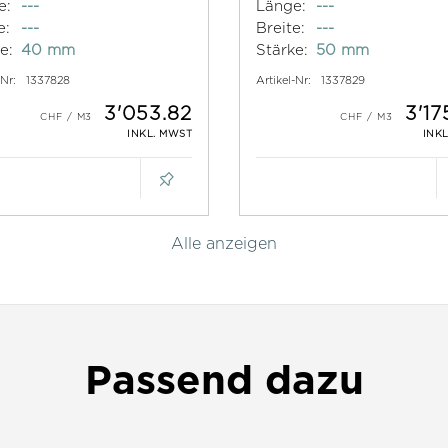
e:
---
Länge:
---
e:
---
Breite:
---
e:
40 mm
Stärke:
50 mm
-Nr:
1337828
Artikel-Nr:
1337829
3'053.82
3'17
INKL. MWST
INK
Alle anzeigen
Passend dazu