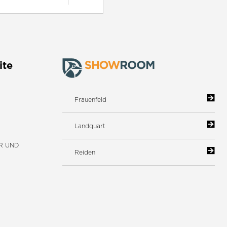
ite
Frauenfeld
Landquart
R UND
Reiden