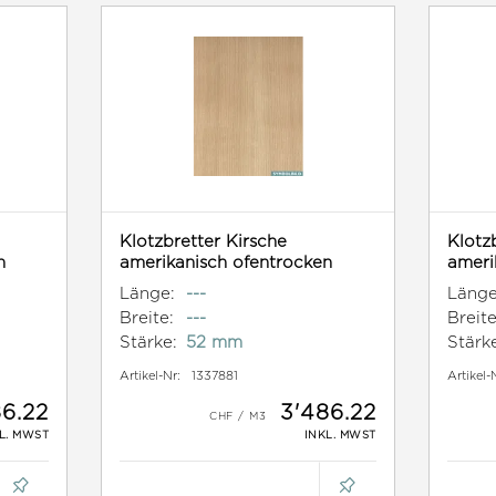
Klotzbretter Kirsche
Klotz
n
amerikanisch ofentrocken
ameri
Länge:
---
Länge
Breite:
---
Breite
Stärke:
52 mm
Stärk
Artikel-Nr:
1337881
Artikel-
86.22
3'486.22
L. MWST
INKL. MWST