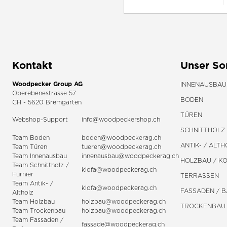
Kontakt
Unser So
Woodpecker Group AG
INNENAUSBAU
Oberebenestrasse 57
BODEN
CH - 5620 Bremgarten
TÜREN
Webshop-Support
info@woodpeckershop.ch
SCHNITTHOLZ 
Team Boden
boden@woodpeckerag.ch
ANTIK- / ALTH
Team Türen
tueren@woodpeckerag.ch
Team Innenausbau
innenausbau@woodpeckerag.ch
HOLZBAU / K
Team Schnittholz /
klofa@woodpeckerag.ch
Furnier
TERRASSEN
Team Antik- /
klofa@woodpeckerag.ch
FASSADEN / 
Altholz
Team Holzbau
holzbau@woodpeckerag.ch
TROCKENBAU
Team Trockenbau
holzbau@woodpeckerag.ch
Team
Fassaden
/
fassade@woodpeckerag.ch