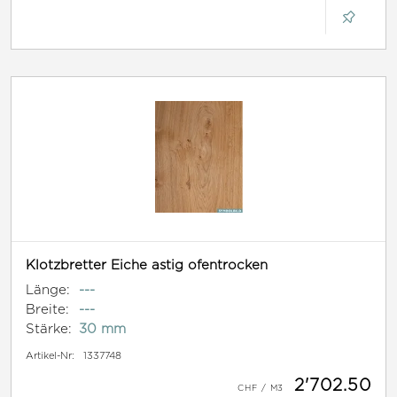
Klotzbretter Eiche astig ofentrocken
Länge:
---
Breite:
---
Stärke:
30 mm
Artikel-Nr:
1337748
2'702.50