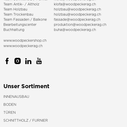
Team Antik- / Altholz
klofa@woodpeckerag.ch
Team Holzbau
holzbau@woodpeckerag.ch
Team Trockenbau
holzbau@woodpeckerag.ch
Team
Fassaden
/
Balkone
fassade@woodpeckerag.ch
Bearbeitungscenter
produktion@woodpeckerag.ch
Buchhaltung
buha@woodpeckerag.ch
www.woodpeckershop.ch
www.woodpeckerag.ch
Unser Sortiment
INNENAUSBAU
BODEN
TÜREN
SCHNITTHOLZ / FURNIER