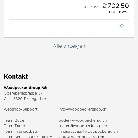
2'702.50
INKL. MWST
Alle anzeigen
Kontakt
Woodpecker Group AG
Oberebenestrasse 57
CH - 5620 Bremgarten
Webshop-Support
info@woodpeckershop.ch
Team Boden
boden@woodpeckerag.ch
Team Türen
tueren@woodpeckerag.ch
Team Innenausbau
innenausbau@woodpeckerag.ch
Team Schnittholz / Furnier
klofa@woodpeckerag.ch