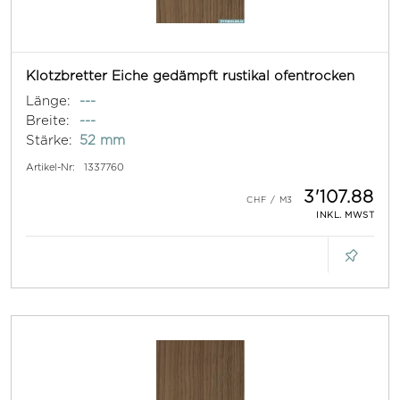
Klotzbretter Eiche gedämpft rustikal ofentrocken
Länge:
---
Breite:
---
Stärke:
52 mm
Artikel-Nr:
1337760
3'107.88
INKL. MWST