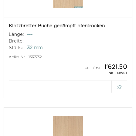
Klotzbretter Buche gedämpft ofentrocken
Länge:
---
Breite:
---
Stärke:
32 mm
Artikel-Nr:
1337732
1'621.50
INKL. MWST