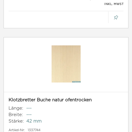
INKL. MWST
Klotzbretter Buche natur ofentrocken
Länge:
---
Breite:
---
Stärke:
42 mm
Artikel-Nr:
1337744