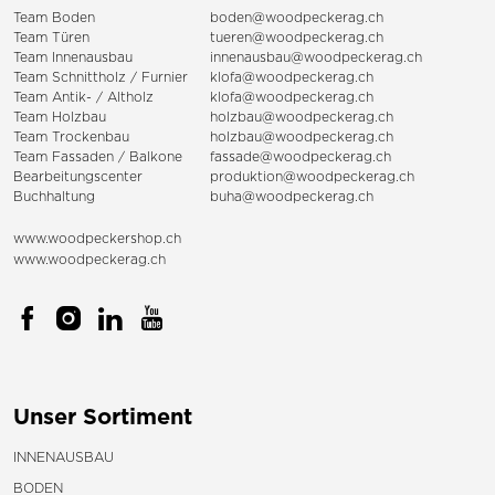
Team Boden
boden@woodpeckerag.ch
Team Türen
tueren@woodpeckerag.ch
Team Innenausbau
innenausbau@woodpeckerag.ch
Team Schnittholz / Furnier
klofa@woodpeckerag.ch
Team Antik- / Altholz
klofa@woodpeckerag.ch
Team Holzbau
holzbau@woodpeckerag.ch
Team Trockenbau
holzbau@woodpeckerag.ch
Team
Fassaden
/
Balkone
fassade@woodpeckerag.ch
Bearbeitungscenter
produktion@woodpeckerag.ch
Buchhaltung
buha@woodpeckerag.ch
www.woodpeckershop.ch
www.woodpeckerag.ch
Unser Sortiment
INNENAUSBAU
BODEN