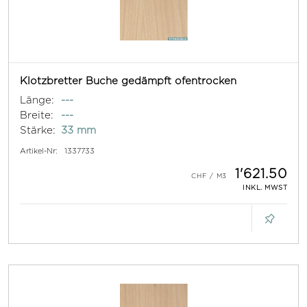
Klotzbretter Buche gedämpft ofentrocken
Länge:
---
Breite:
---
Stärke:
33 mm
Artikel-Nr:
1337733
1'621.50
INKL. MWST