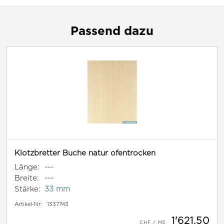
Passend dazu
Klotzbretter Buche natur ofentrocken
Länge:
---
Breite:
---
Stärke:
33 mm
Artikel-Nr:
1337743
1'621.50