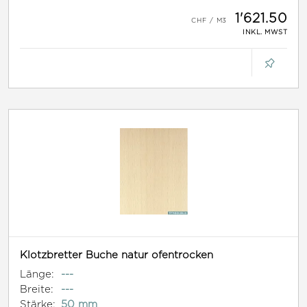
1'621.50
INKL. MWST
Klotzbretter Buche natur ofentrocken
Länge:
---
Breite:
---
Stärke:
50 mm