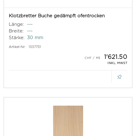
Klotzbretter Buche gedämpft ofentrocken
Länge:
---
Breite:
---
Stärke:
30 mm
Artikel-Nr:
1337731
1'621.50
INKL. MWST