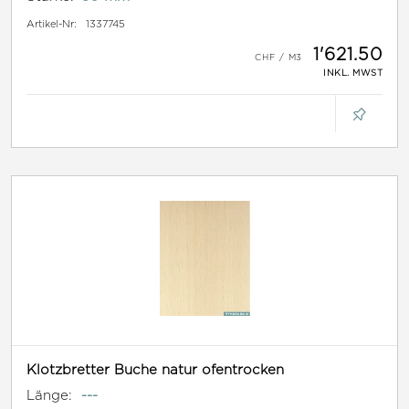
Artikel-Nr:
1337745
1'621.50
INKL. MWST
Klotzbretter Buche natur ofentrocken
Länge:
---