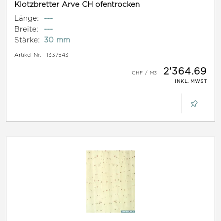
Klotzbretter Arve CH ofentrocken
Länge:
---
Breite:
---
Stärke:
30 mm
Artikel-Nr:
1337543
2'364.69
INKL. MWST