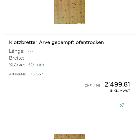
Klotzbretter Arve gedämpft ofentrocken
Länge:
---
Breite:
---
Stärke:
30 mm
Artikel-Nr:
1337557
2'499.81
INKL. MWST