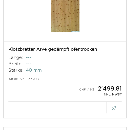
Klotzbretter Arve gedämpft ofentrocken
Länge:
---
Breite:
---
Stärke:
40 mm
Artikel-Nr:
1337558
2'499.81
INKL. MWST