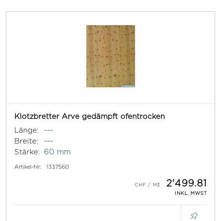
Klotzbretter Arve gedämpft ofentrocken
Länge:
---
Breite:
---
Stärke:
60 mm
Artikel-Nr:
1337560
2'499.81
INKL. MWST