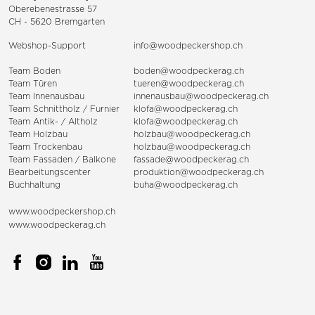
Oberebenestrasse 57
CH - 5620 Bremgarten
Webshop-Support
info@woodpeckershop.ch
Team Boden
boden@woodpeckerag.ch
Team Türen
tueren@woodpeckerag.ch
Team Innenausbau
innenausbau@woodpeckerag.ch
Team Schnittholz / Furnier
klofa@woodpeckerag.ch
Team Antik- / Altholz
klofa@woodpeckerag.ch
Team Holzbau
holzbau@woodpeckerag.ch
Team Trockenbau
holzbau@woodpeckerag.ch
Team
Fassaden
/
Balkone
fassade@woodpeckerag.ch
Bearbeitungscenter
produktion@woodpeckerag.ch
Buchhaltung
buha@woodpeckerag.ch
www.woodpeckershop.ch
www.woodpeckerag.ch