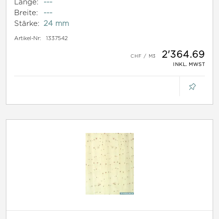
Länge:
---
Breite:
---
Stärke:
24 mm
Artikel-Nr:
1337542
2'364.69
INKL. MWST