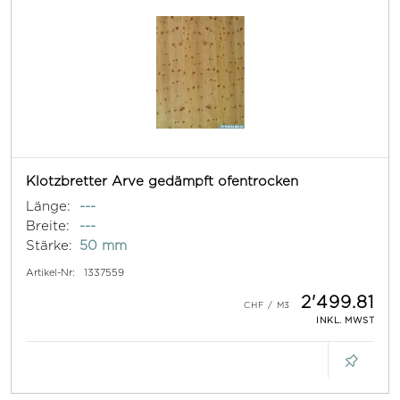
Klotzbretter Arve gedämpft ofentrocken
Länge:
---
Breite:
---
Stärke:
50 mm
Artikel-Nr:
1337559
2'499.81
INKL. MWST