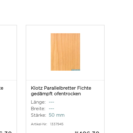
te
Klotz Parallelbretter Fichte
gedämpft ofentrocken
Länge:
---
Breite:
---
Stärke:
50 mm
Artikel-Nr:
1337945