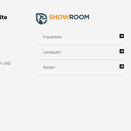
ite
Frauenfeld
Landquart
R UND
Reiden