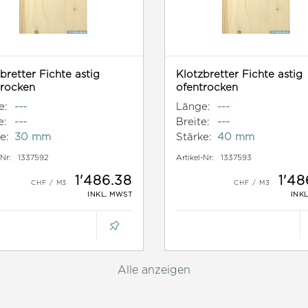
bretter Fichte astig
Klotzbretter Fichte astig
trocken
ofentrocken
e:
---
Länge:
---
e:
---
Breite:
---
e:
30 mm
Stärke:
40 mm
-Nr:
1337592
Artikel-Nr:
1337593
1'486.38
1'48
INKL. MWST
INK
Alle anzeigen