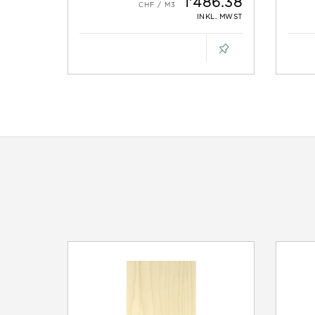
1'486.38
INKL. MWST