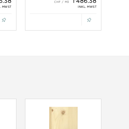
6.38
1'486.38
L. MWST
INKL. MWST