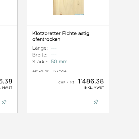
Klotzbretter Fichte astig
ofentrocken
Länge:
---
Breite:
---
Stärke:
50 mm
Artikel-Nr:
1337594
6.38
1'486.38
L. MWST
INKL. MWST