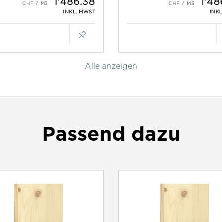
1'486.38
1'48
INKL. MWST
INK
Alle anzeigen
Passend dazu