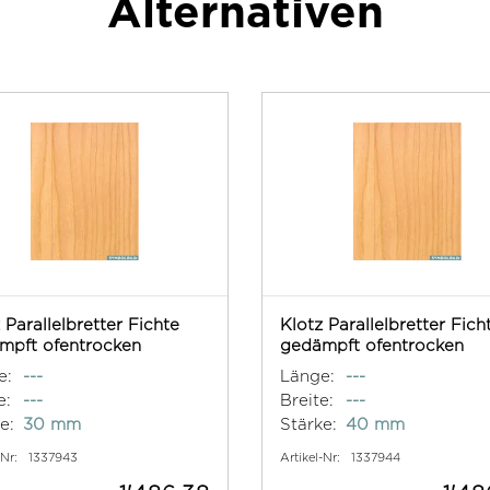
Alternativen
 Parallelbretter Fichte
Klotz Parallelbretter Fich
mpft ofentrocken
gedämpft ofentrocken
e:
---
Länge:
---
e:
---
Breite:
---
e:
30 mm
Stärke:
40 mm
-Nr:
1337943
Artikel-Nr:
1337944