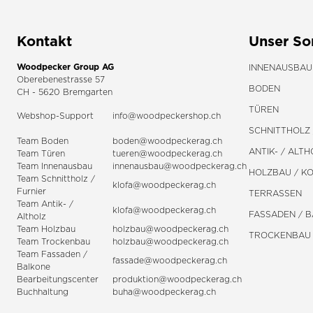
Kontakt
Unser So
Woodpecker Group AG
INNENAUSBAU
Oberebenestrasse 57
BODEN
CH - 5620 Bremgarten
TÜREN
Webshop-Support
info@woodpeckershop.ch
SCHNITTHOLZ 
Team Boden
boden@woodpeckerag.ch
ANTIK- / ALTH
Team Türen
tueren@woodpeckerag.ch
Team Innenausbau
innenausbau@woodpeckerag.ch
HOLZBAU / K
Team Schnittholz /
klofa@woodpeckerag.ch
Furnier
TERRASSEN
Team Antik- /
klofa@woodpeckerag.ch
FASSADEN / 
Altholz
Team Holzbau
holzbau@woodpeckerag.ch
TROCKENBAU
Team Trockenbau
holzbau@woodpeckerag.ch
Team
Fassaden
/
fassade@woodpeckerag.ch
Balkone
Bearbeitungscenter
produktion@woodpeckerag.ch
Buchhaltung
buha@woodpeckerag.ch