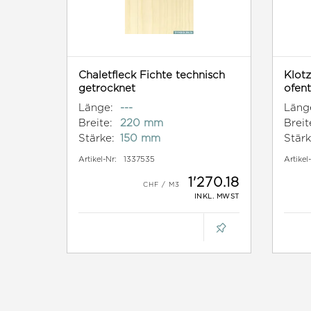
Chaletfleck Fichte technisch
Klotz
getrocknet
ofen
Länge:
---
Läng
Breite:
220 mm
Breit
Stärke:
150 mm
Stärk
Artikel-Nr:
1337535
Artikel
1'270.18
INKL. MWST