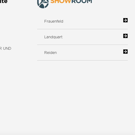
ite
Frauenfeld
Landquart
R UND
Reiden