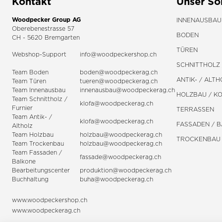
Kontakt
Unser So
Woodpecker Group AG
INNENAUSBAU
Oberebenestrasse 57
BODEN
CH - 5620 Bremgarten
TÜREN
Webshop-Support
info@woodpeckershop.ch
SCHNITTHOLZ 
Team Boden
boden@woodpeckerag.ch
ANTIK- / ALTH
Team Türen
tueren@woodpeckerag.ch
Team Innenausbau
innenausbau@woodpeckerag.ch
HOLZBAU / K
Team Schnittholz /
klofa@woodpeckerag.ch
Furnier
TERRASSEN
Team Antik- /
klofa@woodpeckerag.ch
FASSADEN / 
Altholz
Team Holzbau
holzbau@woodpeckerag.ch
TROCKENBAU
Team Trockenbau
holzbau@woodpeckerag.ch
Team
Fassaden
/
fassade@woodpeckerag.ch
Balkone
Bearbeitungscenter
produktion@woodpeckerag.ch
Buchhaltung
buha@woodpeckerag.ch
www.woodpeckershop.ch
www.woodpeckerag.ch