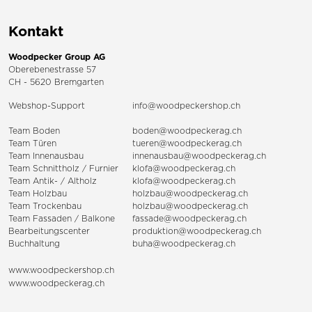
Kontakt
Woodpecker Group AG
Oberebenestrasse 57
CH - 5620 Bremgarten
Webshop-Support
info@woodpeckershop.ch
Team Boden
boden@woodpeckerag.ch
Team Türen
tueren@woodpeckerag.ch
Team Innenausbau
innenausbau@woodpeckerag.ch
Team Schnittholz / Furnier
klofa@woodpeckerag.ch
Team Antik- / Altholz
klofa@woodpeckerag.ch
Team Holzbau
holzbau@woodpeckerag.ch
Team Trockenbau
holzbau@woodpeckerag.ch
Team
Fassaden
/
Balkone
fassade@woodpeckerag.ch
Bearbeitungscenter
produktion@woodpeckerag.ch
Buchhaltung
buha@woodpeckerag.ch
www.woodpeckershop.ch
www.woodpeckerag.ch