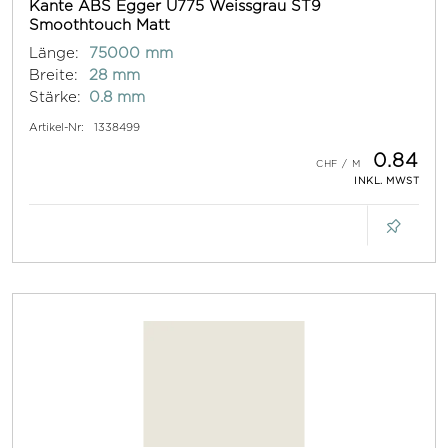
Kante ABS Egger U775 Weissgrau ST9
Smoothtouch Matt
Länge:
75000 mm
Breite:
28 mm
Stärke:
0.8 mm
Artikel-Nr:
1338499
0.84
INKL. MWST