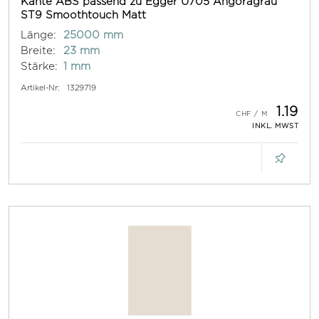
Kante ABS passend zu Egger U705 Angoragrau
ST9 Smoothtouch Matt
Länge:
25000 mm
Breite:
23 mm
Stärke:
1 mm
Artikel-Nr:
1329719
1.19
INKL. MWST