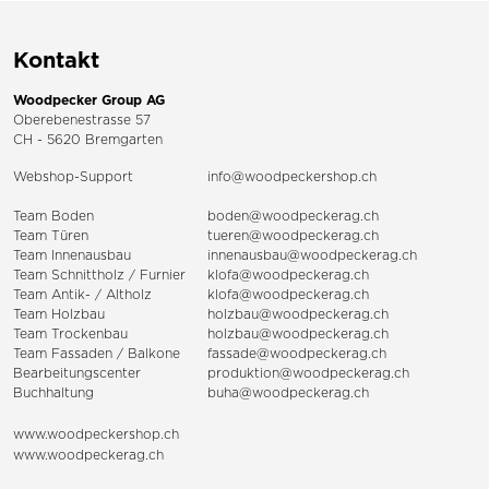
Kontakt
Woodpecker Group AG
Oberebenestrasse 57
CH - 5620 Bremgarten
Webshop-Support
info@woodpeckershop.ch
Team Boden
boden@woodpeckerag.ch
Team Türen
tueren@woodpeckerag.ch
Team Innenausbau
innenausbau@woodpeckerag.ch
Team Schnittholz / Furnier
klofa@woodpeckerag.ch
Team Antik- / Altholz
klofa@woodpeckerag.ch
Team Holzbau
holzbau@woodpeckerag.ch
Team Trockenbau
holzbau@woodpeckerag.ch
Team
Fassaden
/
Balkone
fassade@woodpeckerag.ch
Bearbeitungscenter
produktion@woodpeckerag.ch
Buchhaltung
buha@woodpeckerag.ch
www.woodpeckershop.ch
www.woodpeckerag.ch