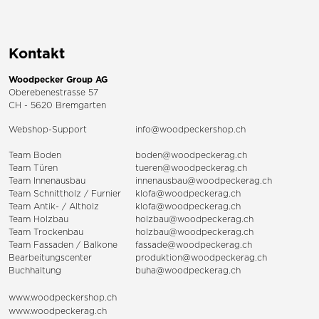
Kontakt
Woodpecker Group AG
Oberebenestrasse 57
CH - 5620 Bremgarten
Webshop-Support
info@woodpeckershop.ch
Team Boden
boden@woodpeckerag.ch
Team Türen
tueren@woodpeckerag.ch
Team Innenausbau
innenausbau@woodpeckerag.ch
Team Schnittholz / Furnier
klofa@woodpeckerag.ch
Team Antik- / Altholz
klofa@woodpeckerag.ch
Team Holzbau
holzbau@woodpeckerag.ch
Team Trockenbau
holzbau@woodpeckerag.ch
Team
Fassaden
/
Balkone
fassade@woodpeckerag.ch
Bearbeitungscenter
produktion@woodpeckerag.ch
Buchhaltung
buha@woodpeckerag.ch
www.woodpeckershop.ch
www.woodpeckerag.ch