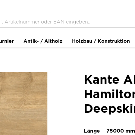
urnier
Antik- / Altholz
Holzbau / Konstruktion
Kante A
Hamilto
Deepski
Länge
75000 mm