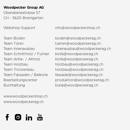
Woodpecker Group AG
Oberebenestrasse 57
CH - 5620 Bremgarten
Webshop-Support
info@woodpeckershop.ch
Team Boden
boden@woodpeckerag.ch
Team Türen
tueren@woodpeckerag.ch
Team Innenausbau
innenausbau@woodpeckerag.ch
Team Schnittholz / Furnier
klofa@woodpeckerag.ch
Team Antik- / Altholz
klofa@woodpeckerag.ch
Team Holzbau
holzbau@woodpeckerag.ch
Team Trockenbau
holzbau@woodpeckerag.ch
Team
Fassaden
/
Balkone
fassade@woodpeckerag.ch
Bearbeitungscenter
produktion@woodpeckerag.ch
Buchhaltung
buha@woodpeckerag.ch
www.woodpeckershop.ch
www.woodpeckerag.ch