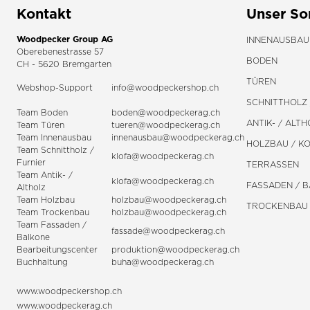
Kontakt
Unser So
Woodpecker Group AG
INNENAUSBAU
Oberebenestrasse 57
BODEN
CH - 5620 Bremgarten
TÜREN
Webshop-Support
info@woodpeckershop.ch
SCHNITTHOLZ 
Team Boden
boden@woodpeckerag.ch
ANTIK- / ALTH
Team Türen
tueren@woodpeckerag.ch
Team Innenausbau
innenausbau@woodpeckerag.ch
HOLZBAU / K
Team Schnittholz /
klofa@woodpeckerag.ch
Furnier
TERRASSEN
Team Antik- /
klofa@woodpeckerag.ch
FASSADEN / 
Altholz
Team Holzbau
holzbau@woodpeckerag.ch
TROCKENBAU
Team Trockenbau
holzbau@woodpeckerag.ch
Team
Fassaden
/
fassade@woodpeckerag.ch
Balkone
Bearbeitungscenter
produktion@woodpeckerag.ch
Buchhaltung
buha@woodpeckerag.ch
www.woodpeckershop.ch
www.woodpeckerag.ch