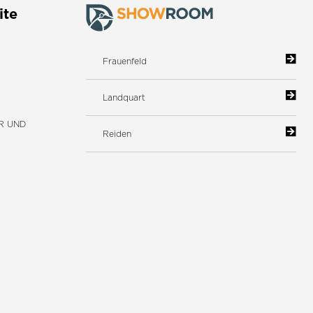
ite
Frauenfeld
Landquart
R UND
Reiden