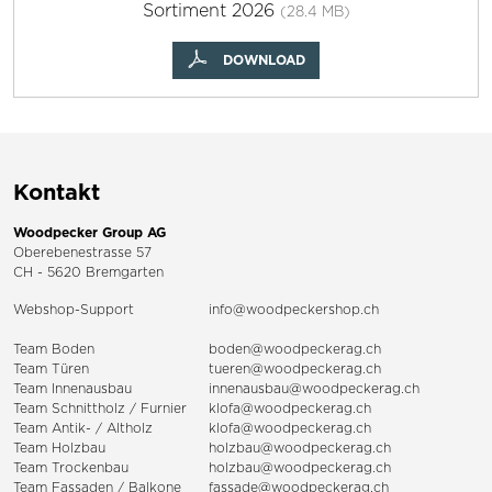
Sortiment 2026
(28.4 MB)
DOWNLOAD
Kontakt
Woodpecker Group AG
Oberebenestrasse 57
CH - 5620 Bremgarten
Webshop-Support
info@woodpeckershop.ch
Team Boden
boden@woodpeckerag.ch
Team Türen
tueren@woodpeckerag.ch
Team Innenausbau
innenausbau@woodpeckerag.ch
Team Schnittholz / Furnier
klofa@woodpeckerag.ch
Team Antik- / Altholz
klofa@woodpeckerag.ch
Team Holzbau
holzbau@woodpeckerag.ch
Team Trockenbau
holzbau@woodpeckerag.ch
Team
Fassaden
/
Balkone
fassade@woodpeckerag.ch